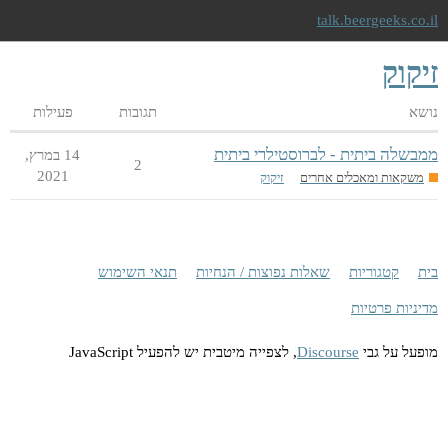
talk.beergeeks.co.il
זיקוק
נושא
תגובות
פעילות
ממבשלה ביתית - לברוסטילרי ביתית
14 במרץ,‏
2
2021
משקאות ומאכלים אחרים
זיקוק
בית
קטגוריות
שאלות נפוצות / הנחיות
תנאי השימוש
מדיניות פרטיות
מופעל על גבי
Discourse
, לצפייה מיטבית יש להפעיל JavaScript