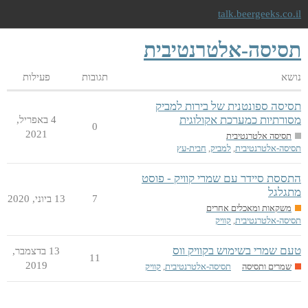
talk.beergeeks.co.il
תסיסה-אלטרנטיבית
נושא
תגובות
פעילות
תסיסה ספונטנית של בירות למביק
מסורתיות כמערכת אקולוגית
4 באפריל,‏
0
2021
תסיסה אלטרנטיבית
תסיסה-אלטרנטיבית
,
למביק
,
חבית-עץ
התססת סיידר עם שמרי קוויק - פוסט
מתגלגל
7
13 ביוני,‏ 2020
משקאות ומאכלים אחרים
תסיסה-אלטרנטיבית
,
קוויק
טעם שמרי בשימוש בקוויק ווס
13 בדצמבר,‏
11
2019
שמרים ותסיסה
תסיסה-אלטרנטיבית
,
קוויק